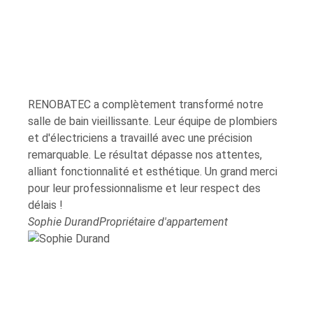
RENOBATEC a complètement transformé notre
Suite
salle de bain vieillissante. Leur équipe de plombiers
j'ai 
et d'électriciens a travaillé avec une précision
impre
remarquable. Le résultat dépasse nos attentes,
moins
alliant fonctionnalité et esthétique. Un grand merci
de dé
pour leur professionnalisme et leur respect des
profe
délais !
Laure
Sophie Durand
Propriétaire d'appartement